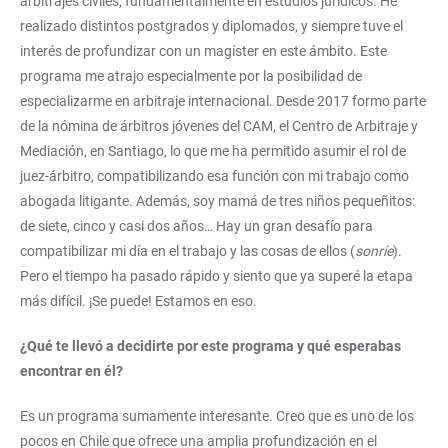
arbitrajes civiles, fundamentalmente en estudios jurídicos. He
realizado distintos postgrados y diplomados, y siempre tuve el
interés de profundizar con un magíster en este ámbito. Este
programa me atrajo especialmente por la posibilidad de
especializarme en arbitraje internacional. Desde 2017 formo parte
de la nómina de árbitros jóvenes del CAM, el Centro de Arbitraje y
Mediación, en Santiago, lo que me ha permitido asumir el rol de
juez-árbitro, compatibilizando esa función con mi trabajo como
abogada litigante. Además, soy mamá de tres niños pequeñitos:
de siete, cinco y casi dos años… Hay un gran desafío para
compatibilizar mi día en el trabajo y las cosas de ellos (
sonríe
).
Pero el tiempo ha pasado rápido y siento que ya superé la etapa
más difícil. ¡Se puede! Estamos en eso.
¿Qué te llevó a decidirte por este programa y qué esperabas
encontrar en él?
Es un programa sumamente interesante. Creo que es uno de los
pocos en Chile que ofrece una amplia profundización en el