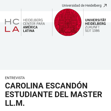
Universidad de Heidelberg
JUMP
OPEN
OPEN
ACCESSIBILITY
TO
MAIN
SEARCH
LINKS
MAIN
NAVIGATION
FORM
CONTENT
ENTREVISTA
CAROLINA ESCANDÓN
ESTUDIANTE DEL MASTER
LL.M.