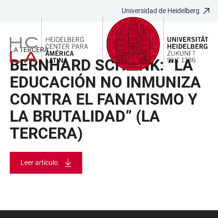
Universidad de Heidelberg
JUMP
OPEN
OPEN
ACCESSIBILITY
TO
MAIN
SEARCH
LINKS
MAIN
NAVIGATION
FORM
LA TERCERA
CONTENT
BERNHARD SCHLINK: “LA
EDUCACIÓN NO INMUNIZA
CONTRA EL FANATISMO Y
LA BRUTALIDAD” (LA
TERCERA)
Leer artículo