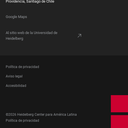
Providencia, Santiago de Chile
Google Maps
Al sitio web de la Universidad de
Heidelberg
FOOTER
Política de privacidad
LEGAL
Aviso legal
Accesibilidad
FOOTER
SOCIAL
MEDIA
©2026 Heidelberg Center para América Latina
FOOTER
Política de privacidad
LEGAL