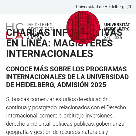
Universidad de Heidelberg
JUMP
OPEN
OPEN
ACCESSIBILITY
TO
MAIN
SEARCH
LINKS
MAIN
NAVIGATION
FORM
CHARLAS INFORMATIVAS
CONTENT
EN LÍNEA: MAGÍSTERES
INTERNACIONALES
CONOCE MÁS SOBRE LOS PROGRAMAS
INTERNACIONALES DE LA UNIVERSIDAD
DE HEIDELBERG, ADMISIÓN 2025
Si buscas comenzar estudios de educación
continua y postgrado relacionados con el Derecho
Internacional, comercio, arbitraje, inversiones,
derecho ambiental, políticas públicas, gobernanza,
geografía y gestión de recursos naturales y