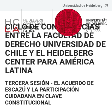
Universidad de Heidelberg
JUMP
OPEN
OPEN
ACCESSIBILITY
TO
MAIN
SEARCH
LINKS
MAIN
NAVIGATION
FORM
CICLO DE CONFERENCIAS
CONTENT
ENTRE LA FACULTAD DE
DERECHO UNIVERSIDAD DE
CHILE Y EL HEIDELBERG
CENTER PARA AMÉRICA
LATINA
TERCERA SESIÓN - EL ACUERDO DE
ESCAZÚ Y LA PARTICIPACIÓN
CUIDADANA EN CLAVE
CONSTITUCIONAL