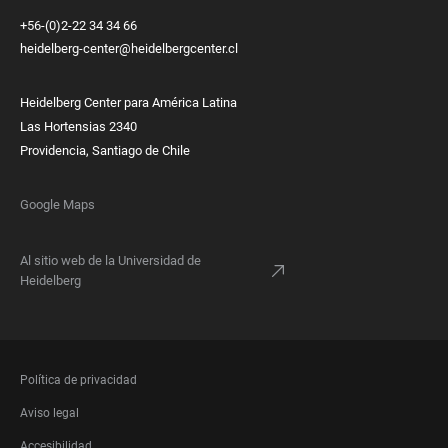
+56-(0)2-22 34 34 66
heidelberg-center@heidelbergcenter.cl
Heidelberg Center para América Latina
Las Hortensias 2340
Providencia, Santiago de Chile
Google Maps
Al sitio web de la Universidad de
Heidelberg
FOOTER
Política de privacidad
LEGAL
Aviso legal
Accesibilidad