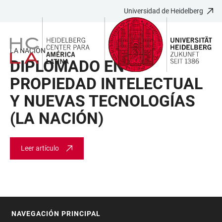
Universidad de Heidelberg
JUMP
OPEN
OPEN
ACCESSIBILITY
TO
MAIN
SEARCH
LINKS
MAIN
NAVIGATION
FORM
LA NACIÓN
CONTENT
DIPLOMADO EN
PROPIEDAD INTELECTUAL
Y NUEVAS TECNOLOGÍAS
(LA NACIÓN)
Leer artículo
NAVEGACIÓN PRINCIPAL