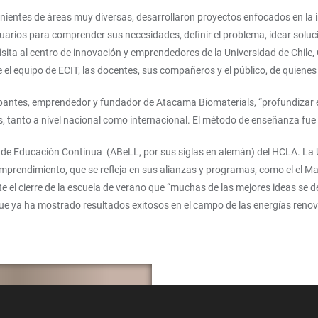
ovenientes de áreas muy diversas, desarrollaron proyectos enfocados en la
uarios para comprender sus necesidades, definir el problema, idear soluci
ita al centro de innovación y emprendedores de la Universidad de Chile, 
 el equipo de ECIT, las docentes, sus compañeros y el público, de quienes
icipantes, emprendedor y fundador de Atacama Biomaterials, “profundiza
ines, tanto a nivel nacional como internacional. El método de enseñanza 
ea de Educación Continua (ABeLL, por sus siglas en alemán) del HCLA. La 
emprendimiento, que se refleja en sus alianzas y programas, como el el 
el cierre de la escuela de verano que “muchas de las mejores ideas se de
, que ya ha mostrado resultados exitosos en el campo de las energías re