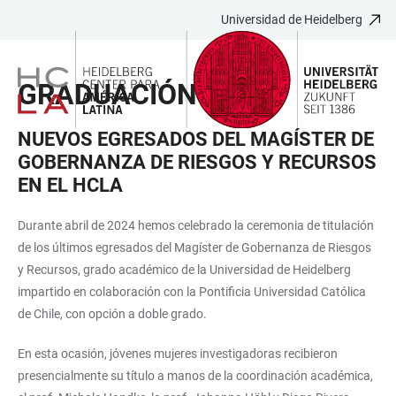
Universidad de Heidelberg
JUMP
OPEN
OPEN
ACCESSIBILITY
TO
MAIN
SEARCH
LINKS
MAIN
NAVIGATION
FORM
GRADUACIÓN 2024
CONTENT
NUEVOS EGRESADOS DEL MAGÍSTER DE
GOBERNANZA DE RIESGOS Y RECURSOS
EN EL HCLA
Durante abril de 2024 hemos celebrado la ceremonia de titulación
de los últimos egresados del Magíster de Gobernanza de Riesgos
y Recursos, grado académico de la Universidad de Heidelberg
impartido en colaboración con la Pontificia Universidad Católica
de Chile, con opción a doble grado.
En esta ocasión, jóvenes mujeres investigadoras recibieron
presencialmente su título a manos de la coordinación académica,