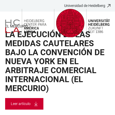
Universidad de Heidelberg
JUMP
OPEN
OPEN
ACCESSIBILITY
TO
MAIN
SEARCH
LINKS
MAIN
NAVIGATION
FORM
EL MERCURIO
CONTENT
LA EJECUCIÓN DE LAS
MEDIDAS CAUTELARES
BAJO LA CONVENCIÓN DE
NUEVA YORK EN EL
ARBITRAJE COMERCIAL
INTERNACIONAL (EL
MERCURIO)
Leer artículo