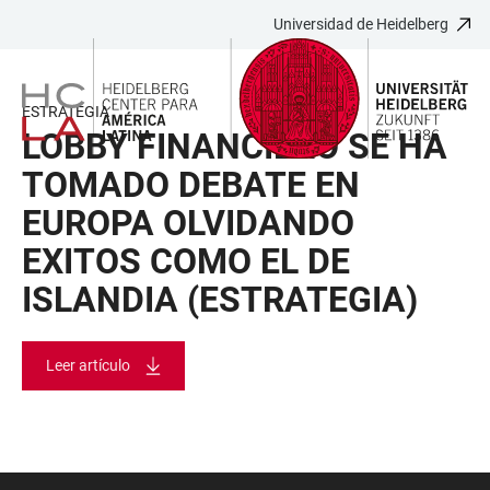
Universidad de Heidelberg
JUMP
OPEN
OPEN
ACCESSIBILITY
TO
MAIN
SEARCH
LINKS
MAIN
NAVIGATION
FORM
ESTRATEGIA
CONTENT
LOBBY FINANCIERO SE HA
TOMADO DEBATE EN
EUROPA OLVIDANDO
EXITOS COMO EL DE
ISLANDIA (ESTRATEGIA)
Leer artículo