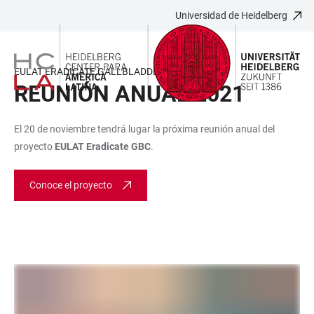
Universidad de Heidelberg
JUMP
OPEN
OPEN
ACCESSIBILITY
TO
MAIN
SEARCH
LINKS
MAIN
NAVIGATION
FORM
EULAT ERADICATE GALLBLADDER CANCER
CONTENT
REUNIÓN ANUAL 2021
El 20 de noviembre tendrá lugar la próxima reunión anual del
proyecto
EULAT Eradicate GBC
.
Conoce el proyecto