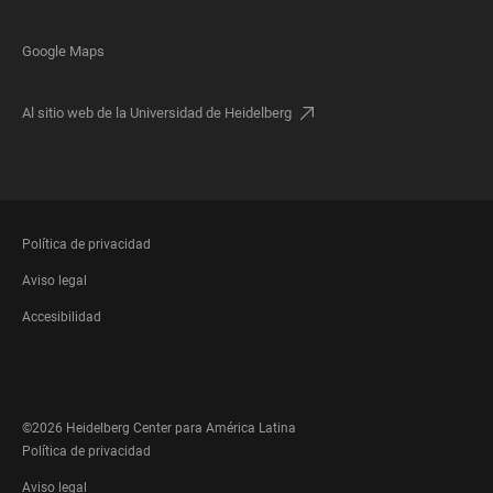
Google Maps
Al sitio web de la Universidad de Heidelberg
FOOTER
Política de privacidad
LEGAL
Aviso legal
Accesibilidad
FOOTER
SOCIAL
MEDIA
©2026 Heidelberg Center para América Latina
FOOTER
Política de privacidad
LEGAL
Aviso legal