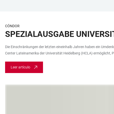
JUMP
OPEN
OPEN
ACCESSIBILITY
TO
MAIN
SEARCH
LINKS
MAIN
NAVIGATION
FORM
CÓNDOR
CONTENT
SPEZIALAUSGABE UNIVERS
Die Einschränkungen der letzten eineinhalb Jahren haben ein Umden
Center Lateinamerika der Universität Heidelberg (HCLA) ermöglicht,
Leer artículo