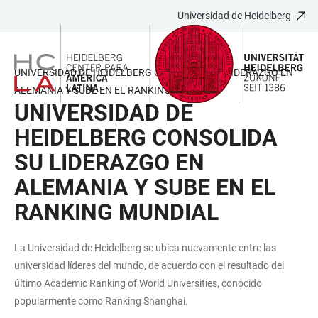
Universidad de Heidelberg
JUMP
OPEN
OPEN
ACCESSIBILITY
TO
MAIN
SEARCH
LINKS
MAIN
NAVIGATION
FORM
UNIVERSIDAD DE HEIDELBERG CONSOLIDA SU LIDERAZGO EN
CONTENT
ALEMANIA Y SUBE EN EL RANKING MUNDIAL
UNIVERSIDAD DE
HEIDELBERG CONSOLIDA
SU LIDERAZGO EN
ALEMANIA Y SUBE EN EL
RANKING MUNDIAL
La Universidad de Heidelberg se ubica nuevamente entre las
universidad líderes del mundo, de acuerdo con el resultado del
último Academic Ranking of World Universities, conocido
popularmente como Ranking Shanghai.