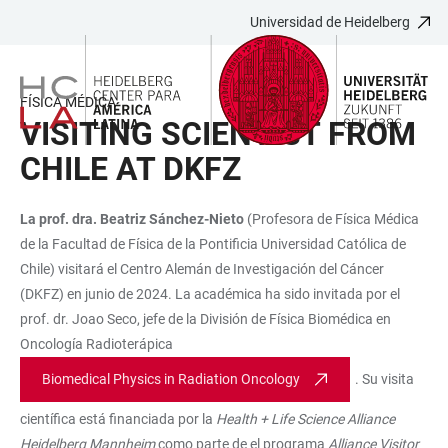
Universidad de Heidelberg
JUMP
OPEN
OPEN
ACCESSIBILITY
TO
MAIN
SEARCH
LINKS
MAIN
NAVIGATION
FORM
FÍSICA MÉDICA
CONTENT
VISITING SCIENTIST FROM
CHILE AT DKFZ
La prof. dra. Beatriz Sánchez-Nieto
(Profesora de Física Médica
de la Facultad de Física de la Pontificia Universidad Católica de
Chile) visitará el Centro Alemán de Investigación del Cáncer
(DKFZ) en junio de 2024. La académica ha sido invitada por el
prof. dr. Joao Seco, jefe de la División de Física Biomédica en
Oncología Radioterápica
Biomedical Physics in Radiation Oncology
. Su visita
científica está financiada por la
Health + Life Science Alliance
Heidelberg Mannheim
como parte de el programa
Alliance Visitor