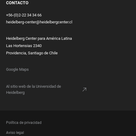
CONTACTO
+56-(0)2-22 34 34 66
heidelberg-center@heidelbergcenter.cl
Heidelberg Center para América Latina
Las Hortensias 2340
Providencia, Santiago de Chile
Google Maps
Al sitio web de la Universidad de
Heidelberg
FOOTER
Política de privacidad
LEGAL
Aviso legal