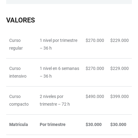
LINKS
VALORES
Curso
1 nivel por trimestre
$270.000
$229.000
TABLE
regular
– 36 h
Curso
1 nivel en 6 semanas
$270.000
$229.000
intensivo
– 36 h
Curso
2 niveles por
$490.000
$399.000
compacto
trimestre – 72 h
Matrícula
Por trimestre
$30.000
$30.000