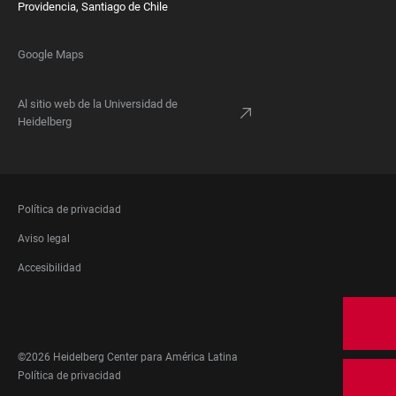
Providencia, Santiago de Chile
Google Maps
Al sitio web de la Universidad de
Heidelberg
FOOTER
Política de privacidad
LEGAL
Aviso legal
Accesibilidad
FOOTER
SOCIAL
MEDIA
©2026 Heidelberg Center para América Latina
FOOTER
Política de privacidad