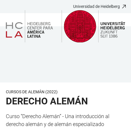
Universidad de Heidelberg
JUMP
OPEN
OPEN
ACCESSIBILITY
TO
MAIN
SEARCH
LINKS
MAIN
NAVIGATION
FORM
CONTENT
CURSOS DE ALEMÁN (2022)
DERECHO ALEMÁN
Curso “Derecho Alemán” - Una introducción al
derecho alemán y de alemán especializado