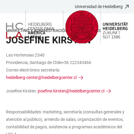
Universidad de Heidelberg
JUMP
OPEN
OPEN
ACCESSIBILITY
TO
MAIN
SEARCH
LINKS
MAIN
NAVIGATION
FORM
MARKETING Y ADMINISTRACIÓN DE PROGRAMAS
CONTENT
JOSEFINE KIRSTEN
Las Hortensias 2340
Providencia, Santiago de Chile+56 222343466
Correo electrónico secretaría:
heidelberg-center@heidelbergcenter.cl
Josefine Kirsten:
josefine.kirsten@heidelbergcenter.cl
Responsabilidades: marketing, secretaría (consultas generales y
atención al público), arriendo de salas, organización de eventos,
contabilidad de pagos, asistencia a programas académicos del