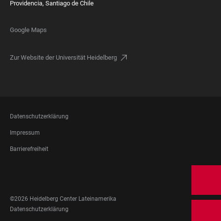
Providencia, Santiago de Chile
Google Maps
Zur Website der Universität Heidelberg
FOOTER
Datenschutzerklärung
LEGAL
Impressum
Barrierefreiheit
FOOTER
SOCIAL
MEDIA
©2026 Heidelberg Center Lateinamerika
FOOTER
Datenschutzerklärung