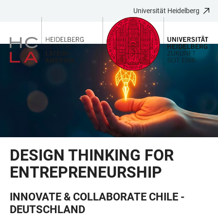
Universität Heidelberg
ZUM
HAUPTNAVIGATION
WEBSEITENSUCHE
LINKS
HAUPTINHALT
ÖFFNEN
ÖFFNEN
ZUR
BARRIEREFREIHEIT
DESIGN THINKING FOR
ENTREPRENEURSHIP
INNOVATE & COLLABORATE CHILE -
DEUTSCHLAND