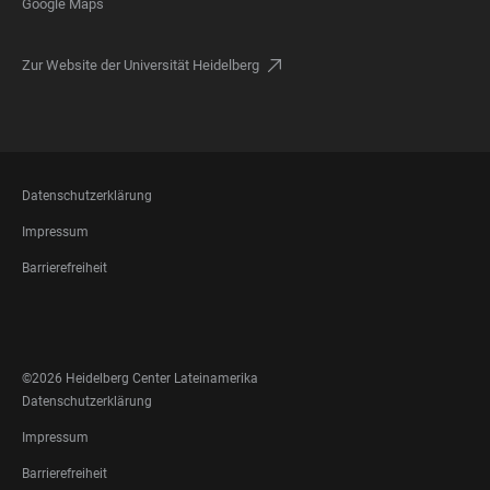
Google Maps
Zur Website der Universität Heidelberg
FOOTER
Datenschutzerklärung
LEGAL
Impressum
Barrierefreiheit
FOOTER
SOCIAL
MEDIA
©2026 Heidelberg Center Lateinamerika
FOOTER
Datenschutzerklärung
LEGAL
Impressum
Barrierefreiheit