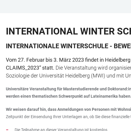
ZUM
HAUPTNAVIGATION
WEBSEITENSUCHE
LINKS
HAUPTINHALT
ÖFFNEN
ÖFFNEN
ZUR
INTERNATIONAL WINTER SCH
BARRIEREFREIHEIT
INTERNATIONALE WINTERSCHULE - BEW
Vom 27. Februar bis 3. März 2023 findet in Heidelberg 
CLAIMS_2023“ statt.
Die Veranstaltung wird organisi
Soziologie der Universität Heidelberg (MWI) und mit Unt
Universitäre Veranstaltung für Masterstudierende und Doktorand:i
werden einen thematischen Schwerpunkt auf Lateinamerika haben
Wir weisen darauf hin, dass Anmeldungen von Personen mit Wohnsit
Zeitpunkt der Einsendung Ihrer Unterlagen an, ob Sie diese finanziel
Die Teilnahme an dieser Veranstaltung ist kostenlos