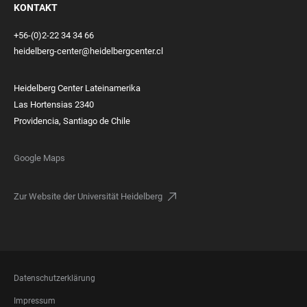
KONTAKT
+56-(0)2-22 34 34 66
heidelberg-center@heidelbergcenter.cl
Heidelberg Center Lateinamerika
Las Hortensias 2340
Providencia, Santiago de Chile
Google Maps
Zur Website der Universität Heidelberg
FOOTER
Datenschutzerklärung
LEGAL
Impressum