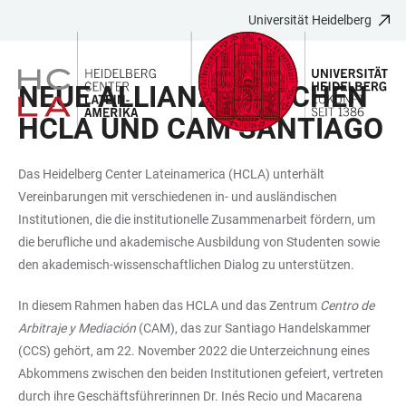
Universität Heidelberg
ZUM
HAUPTNAVIGATION
WEBSEITENSUCHE
LINKS
HAUPTINHALT
ÖFFNEN
ÖFFNEN
ZUR
NEUE ALLIANZ ZWISCHEN
BARRIEREFREIHEIT
HCLA UND CAM SANTIAGO
Das Heidelberg Center Lateinamerica (HCLA) unterhält
Vereinbarungen mit verschiedenen in- und ausländischen
Institutionen, die die institutionelle Zusammenarbeit fördern, um
die berufliche und akademische Ausbildung von Studenten sowie
den akademisch-wissenschaftlichen Dialog zu unterstützen.
In diesem Rahmen haben das HCLA und das Zentrum
Centro de
Arbitraje y Mediación
(CAM), das zur Santiago Handelskammer
(CCS) gehört, am 22. November 2022 die Unterzeichnung eines
Abkommens zwischen den beiden Institutionen gefeiert, vertreten
durch ihre Geschäftsführerinnen Dr. Inés Recio und Macarena