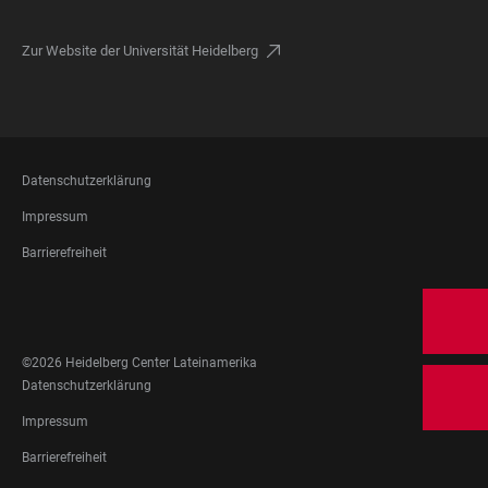
Zur Website der Universität Heidelberg
FOOTER
Datenschutzerklärung
LEGAL
Impressum
Barrierefreiheit
FOOTER
SOCIAL
MEDIA
©2026 Heidelberg Center Lateinamerika
FOOTER
Datenschutzerklärung
LEGAL
Impressum
Barrierefreiheit