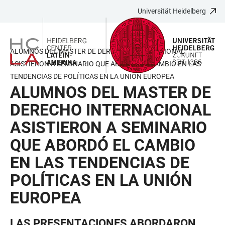
Universität Heidelberg
ZUM
HAUPTNAVIGATION
WEBSEITENSUCHE
LINKS
HAUPTINHALT
ÖFFNEN
ÖFFNEN
ZUR
BARRIEREFREIHEIT
ALUMNOS DEL MASTER DE DERECHO INTERNACIONAL
ASISTIERON A SEMINARIO QUE ABORDÓ EL CAMBIO EN LAS
TENDENCIAS DE POLÍTICAS EN LA UNIÓN EUROPEA
ALUMNOS DEL MASTER DE
DERECHO INTERNACIONAL
ASISTIERON A SEMINARIO
QUE ABORDÓ EL CAMBIO
EN LAS TENDENCIAS DE
POLÍTICAS EN LA UNIÓN
EUROPEA
LAS PRESENTACIONES ABORDARON