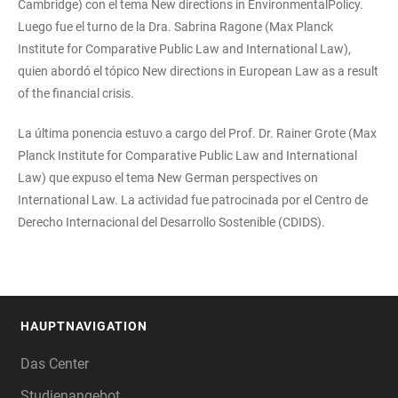
Cambridge) con el tema New directions in EnvironmentalPolicy.
Luego fue el turno de la Dra. Sabrina Ragone (Max Planck
Institute for Comparative Public Law and International Law),
quien abordó el tópico New directions in European Law as a result
of the financial crisis.
La última ponencia estuvo a cargo del Prof. Dr. Rainer Grote (Max
Planck Institute for Comparative Public Law and International
Law) que expuso el tema New German perspectives on
International Law. La actividad fue patrocinada por el Centro de
Derecho Internacional del Desarrollo Sostenible (CDIDS).
HAUPTNAVIGATION
FOOTER
Das Center
Studienangebot