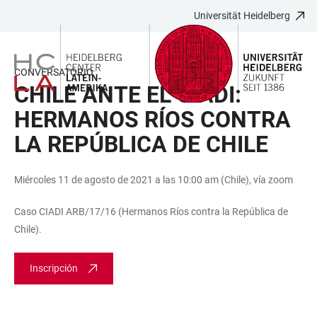
Universität Heidelberg
ZUM
HAUPTNAVIGATION
WEBSEITENSUCHE
LINKS
HAUPTINHALT
ÖFFNEN
ÖFFNEN
ZUR
BARRIEREFREIHEIT
CONVERSATORIO
CHILE ANTE EL CIADI:
HERMANOS RÍOS CONTRA
LA REPÚBLICA DE CHILE
Miércoles 11 de agosto de 2021 a las 10:00 am (Chile), vía zoom
Caso CIADI ARB/17/16 (Hermanos Ríos contra la República de
Chile).
Inscripción