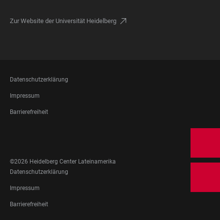
Zur Website der Universität Heidelberg
FOOTER
Datenschutzerklärung
LEGAL
Impressum
Barrierefreiheit
FOOTER
SOCIAL
MEDIA
©2026 Heidelberg Center Lateinamerika
FOOTER
Datenschutzerklärung
LEGAL
Impressum
Barrierefreiheit