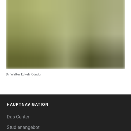
Dr. Walter Eckel/ Cóndor
HAUPTNAVIGATION
FOOTER
Das Center
Studienangebot