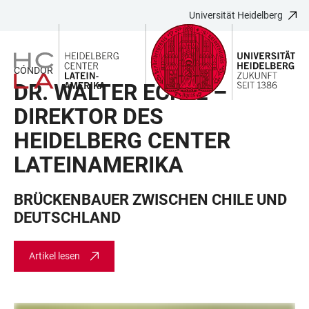
Universität Heidelberg
ZUM
HAUPTNAVIGATION
WEBSEITENSUCHE
LINKS
HAUPTINHALT
ÖFFNEN
ÖFFNEN
ZUR
BARRIEREFREIHEIT
CÓNDOR
DR. WALTER ECKEL –
DIREKTOR DES
HEIDELBERG CENTER
LATEINAMERIKA
BRÜCKENBAUER ZWISCHEN CHILE UND
DEUTSCHLAND
Artikel lesen