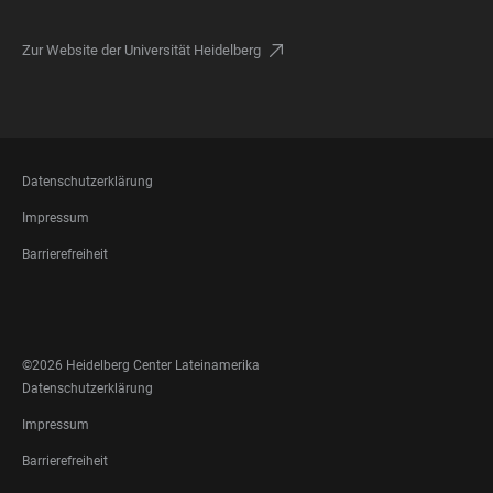
Zur Website der Universität Heidelberg
FOOTER
Datenschutzerklärung
LEGAL
Impressum
Barrierefreiheit
FOOTER
SOCIAL
MEDIA
©2026 Heidelberg Center Lateinamerika
FOOTER
Datenschutzerklärung
LEGAL
Impressum
Barrierefreiheit