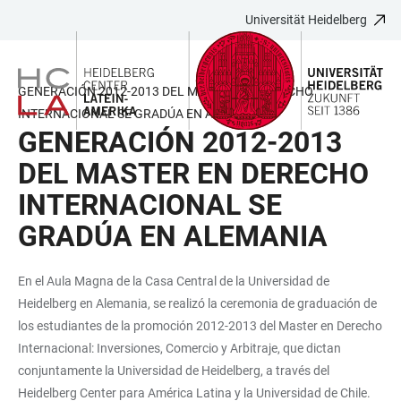
Universität Heidelberg
ZUM
HAUPTNAVIGATION
WEBSEITENSUCHE
LINKS
HAUPTINHALT
ÖFFNEN
ÖFFNEN
ZUR
BARRIEREFREIHEIT
GENERACIÓN 2012-2013 DEL MASTER EN DERECHO
INTERNACIONAL SE GRADÚA EN ALEMANIA
GENERACIÓN 2012-2013
DEL MASTER EN DERECHO
INTERNACIONAL SE
GRADÚA EN ALEMANIA
En el Aula Magna de la Casa Central de la Universidad de
Heidelberg en Alemania, se realizó la ceremonia de graduación de
los estudiantes de la promoción 2012-2013 del Master en Derecho
Internacional: Inversiones, Comercio y Arbitraje, que dictan
conjuntamente la Universidad de Heidelberg, a través del
Heidelberg Center para América Latina y la Universidad de Chile.