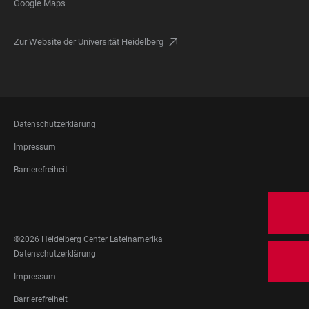
Google Maps
Zur Website der Universität Heidelberg
FOOTER
Datenschutzerklärung
LEGAL
Impressum
Barrierefreiheit
FOOTER
SOCIAL
MEDIA
©2026 Heidelberg Center Lateinamerika
FOOTER
Datenschutzerklärung
LEGAL
Impressum
Barrierefreiheit