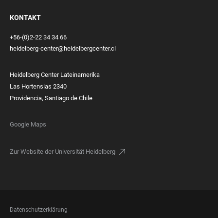
KONTAKT
+56-(0)2-22 34 34 66
heidelberg-center@heidelbergcenter.cl
Heidelberg Center Lateinamerika
Las Hortensias 2340
Providencia, Santiago de Chile
Google Maps
Zur Website der Universität Heidelberg
FOOTER
Datenschutzerklärung