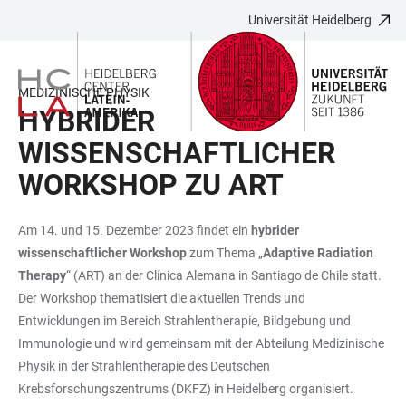
Universität Heidelberg
ZUM
HAUPTNAVIGATION
WEBSEITENSUCHE
LINKS
HAUPTINHALT
ÖFFNEN
ÖFFNEN
ZUR
BARRIEREFREIHEIT
MEDIZINISCHE PHYSIK
HYBRIDER
WISSENSCHAFTLICHER
WORKSHOP ZU ART
Am 14. und 15. Dezember 2023 findet ein
hybrider
wissenschaftlicher Workshop
zum Thema „
Adaptive Radiation
Therapy
“ (ART) an der Clínica Alemana in Santiago de Chile statt.
Der Workshop thematisiert die aktuellen Trends und
Entwicklungen im Bereich Strahlentherapie, Bildgebung und
Immunologie und wird gemeinsam mit der Abteilung Medizinische
Physik in der Strahlentherapie des Deutschen
Krebsforschungszentrums (DKFZ) in Heidelberg organisiert.