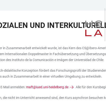
OZIALEN UND INTERKULTURE
r in Zusammenarbeit entwickelt wurde, ist das Kern des CS@Ibero-America
m Internationalen Doppelmaster in Fachübersetzung und Übersetzungstec
ion des Instituto de la Comunicación e Imágen der Universidad de Chile.
h-didaktische Konzeption fördert das Forschungsprofil der Studierenden 
 auch in Zusammenarbeit in einer virtuellen Umgebung zu entwickeln.
r E-Mail anmelden:
maft@iued.uni-heidelberg.de
Alle für den Kursbeg
n, die nicht im Unterricht anwesend sind, den Kurs asynchron besuchen 