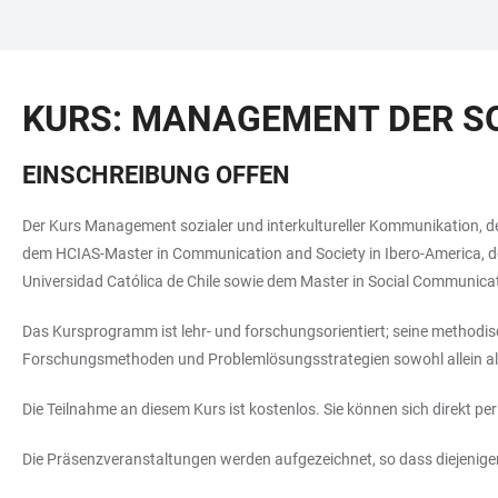
ZUM
HAUPTNAVIGATION
WEBSEITENSUCHE
LINKS
HAUPTINHALT
ÖFFNEN
ÖFFNEN
ZUR
KURS: MANAGEMENT DER S
BARRIEREFREIHEIT
EINSCHREIBUNG OFFEN
Der Kurs Management sozialer und interkultureller Kommunikation, de
dem HCIAS-Master in Communication and Society in Ibero-America, de
Universidad Católica de Chile sowie dem Master in Social Communicat
Das Kursprogramm ist lehr- und forschungsorientiert; seine methodisc
Forschungsmethoden und Problemlösungsstrategien sowohl allein als
Die Teilnahme an diesem Kurs ist kostenlos. Sie können sich direkt pe
Die Präsenzveranstaltungen werden aufgezeichnet, so dass diejenige