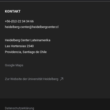
KONTAKT
+56-(0)2-22 34 34 66
heidelberg-center@heidelbergcenter.cl
Heidelberg Center Lateinamerika
Las Hortensias 2340
Providencia, Santiago de Chile
Google Maps
Zur Website der Universität Heidelberg
FOOTER
Datenschutzerklärung