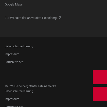
Google Maps
Zur Website der Universität Heidelberg
FOOTER
Datenschutzerklärung
LEGAL
Impressum
Barrierefreiheit
FOOTER
SOCIAL
MEDIA
©2026 Heidelberg Center Lateinamerika
FOOTER
Datenschutzerklärung
LEGAL
Impressum