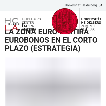
Universität Heidelberg
ZUM
HAUPTNAVIGATION
WEBSEITENSUCHE
LINKS
HAUPTINHALT
ÖFFNEN
ÖFFNEN
ZUR
BARRIEREFREIHEIT
ESTRATEGIA
LA ZONA EURO EMITIRÁ
EUROBONOS EN EL CORTO
PLAZO (ESTRATEGIA)