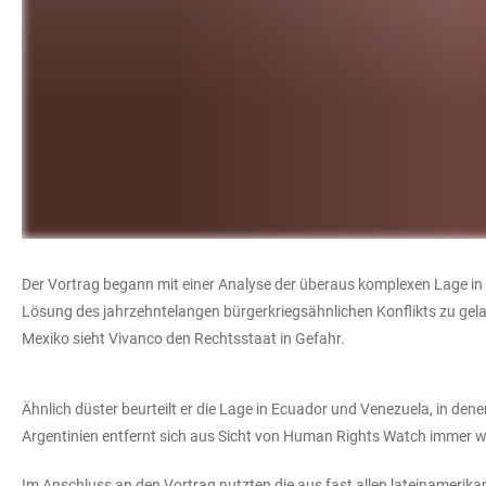
Der Vortrag begann mit einer Analyse der überaus komplexen Lage in 
Lösung des jahrzehntelangen bürgerkriegsähnlichen Konflikts zu gel
Mexiko sieht Vivanco den Rechtsstaat in Gefahr.
Ähnlich düster beurteilt er die Lage in Ecuador und Venezuela, in d
Argentinien entfernt sich aus Sicht von Human Rights Watch immer 
Im Anschluss an den Vortrag nutzten die aus fast allen lateinamer