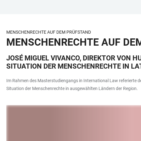
ZUM
HAUPTNAVIGATION
WEBSEITENSUCHE
LINKS
HAUPTINHALT
ÖFFNEN
ÖFFNEN
ZUR
BARRIEREFREIHEIT
MENSCHENRECHTE AUF DEM PRÜFSTAND
MENSCHENRECHTE AUF DE
JOSÉ MIGUEL VIVANCO, DIREKTOR VON H
SITUATION DER MENSCHENRECHTE IN LA
Im Rahmen des Masterstudiengangs in International Law referierte de
Situation der Menschenrechte in ausgewählten Ländern der Region.