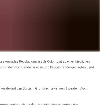
zas Armadas Revolucionarias de Colombia) zu einer friedlichen
. Auch in dem von Bandenkriegen und Drogenhandel geplagten Land
tzt wurde und den Bürgern Grundrechte verwehrt werden. Auch
Meinungsaustausch mit dem aus Washington angereisten