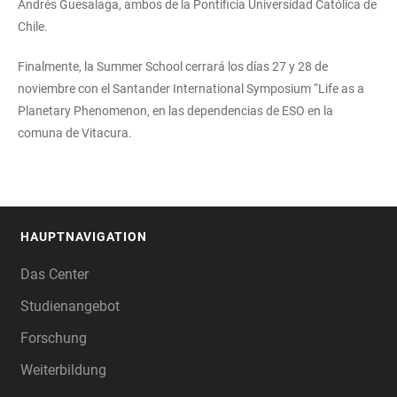
Andrés Guesalaga, ambos de la Pontificia Universidad Católica de
Chile.
Finalmente, la Summer School cerrará los días 27 y 28 de
noviembre con el Santander International Symposium “Life as a
Planetary Phenomenon, en las dependencias de ESO en la
comuna de Vitacura.
HAUPTNAVIGATION
FOOTER
Das Center
Studienangebot
Forschung
Weiterbildung