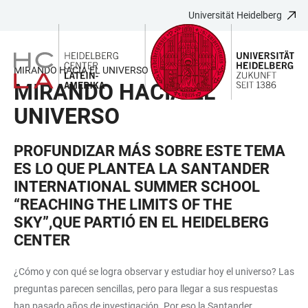
Universität Heidelberg
ZUM
HAUPTNAVIGATION
WEBSEITENSUCHE
LINKS
HAUPTINHALT
ÖFFNEN
ÖFFNEN
ZUR
BARRIEREFREIHEIT
MIRANDO HACIA EL UNIVERSO
MIRANDO HACIA EL
UNIVERSO
PROFUNDIZAR MÁS SOBRE ESTE TEMA
ES LO QUE PLANTEA LA SANTANDER
INTERNATIONAL SUMMER SCHOOL
“REACHING THE LIMITS OF THE
SKY”,QUE PARTIÓ EN EL HEIDELBERG
CENTER
¿Cómo y con qué se logra observar y estudiar hoy el universo? Las
preguntas parecen sencillas, pero para llegar a sus respuestas
han pasado años de investigación. Por eso la Santander