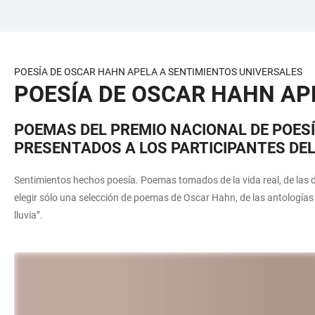
ZUM
HAUPTNAVIGATION
WEBSEITENSUCHE
LINKS
HAUPTINHALT
ÖFFNEN
ÖFFNEN
ZUR
BARRIEREFREIHEIT
POESÍA DE OSCAR HAHN APELA A SENTIMIENTOS UNIVERSALES
POESÍA DE OSCAR HAHN AP
POEMAS DEL PREMIO NACIONAL DE POES
PRESENTADOS A LOS PARTICIPANTES DEL
Sentimientos hechos poesía. Poemas tomados de la vida real, de las d
elegir sólo una selección de poemas de Oscar Hahn, de las antologías b
lluvia”.