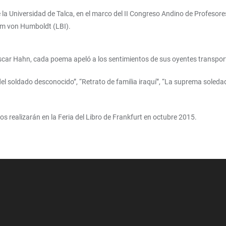
de la Universidad de Talca, en el marco del II Congreso Andino de Profeso
elm von Humboldt (LBI).
scar Hahn, cada poema apeló a los sentimientos de sus oyentes transport
el soldado desconocido”, “Retrato de familia iraquí”, “La suprema soledad”
s realizarán en la Feria del Libro de Frankfurt en octubre 2015.