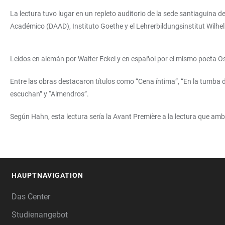
La lectura tuvo lugar en un repleto auditorio de la sede santiaguina 
Académico (DAAD), Instituto Goethe y el Lehrerbildungsinstitut Wilh
Leídos en alemán por Walter Eckel y en español por el mismo poeta O
Entre las obras destacaron títulos como “Cena íntima”, “En la tumba d
escuchan” y “Almendros”.
Según Hahn, esta lectura sería la Avant Première a la lectura que ambo
HAUPTNAVIGATION
FOOTER
Das Center
Studienangebot