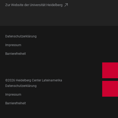
Zur Website der Universität Heidelberg
FOOTER
Datenschutzerklärung
LEGAL
Impressum
Barrierefreiheit
FOOTER
SOCIAL
MEDIA
©2026 Heidelberg Center Lateinamerika
FOOTER
Datenschutzerklärung
LEGAL
Impressum
Barrierefreiheit