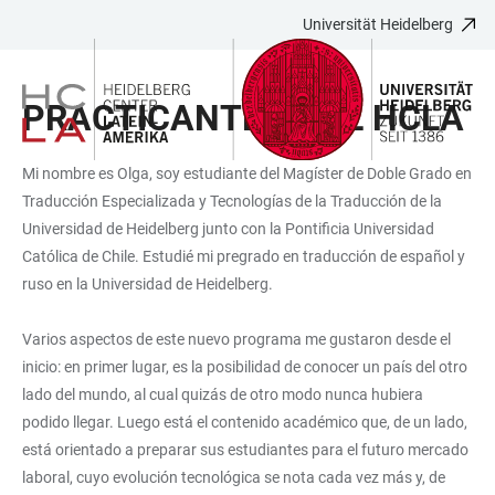
Universität Heidelberg
ZUM
HAUPTNAVIGATION
WEBSEITENSUCHE
LINKS
HAUPTINHALT
ÖFFNEN
ÖFFNEN
ZUR
PRACTICANTE EN EL HCLA
BARRIEREFREIHEIT
Mi nombre es Olga, soy estudiante del Magíster de Doble Grado en
Traducción Especializada y Tecnologías de la Traducción de la
Universidad de Heidelberg junto con la Pontificia Universidad
Católica de Chile. Estudié mi pregrado en traducción de español y
ruso en la Universidad de Heidelberg.
Varios aspectos de este nuevo programa me gustaron desde el
inicio: en primer lugar, es la posibilidad de conocer un país del otro
lado del mundo, al cual quizás de otro modo nunca hubiera
podido llegar. Luego está el contenido académico que, de un lado,
está orientado a preparar sus estudiantes para el futuro mercado
laboral, cuyo evolución tecnológica se nota cada vez más y, de