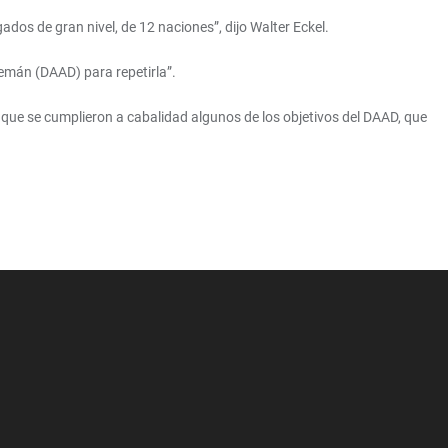
os de gran nivel, de 12 naciones”, dijo Walter Eckel.
lemán (DAAD) para repetirla”.
 que se cumplieron a cabalidad algunos de los objetivos del DAAD, que