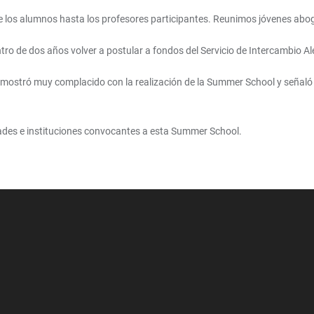
 los alumnos hasta los profesores participantes. Reunimos jóvenes abogad
tro de dos años volver a postular a fondos del Servicio de Intercambio A
e mostró muy complacido con la realización de la Summer School y señaló
idades e instituciones convocantes a esta Summer School.