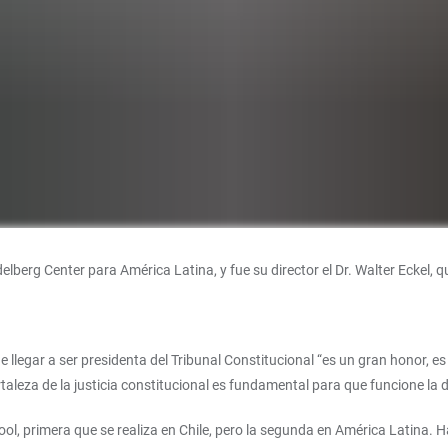
erg Center para América Latina, y fue su director el Dr. Walter Eckel, qu
 llegar a ser presidenta del Tribunal Constitucional “es un gran honor, es
taleza de la justicia constitucional es fundamental para que funcione la
ool, primera que se realiza en Chile, pero la segunda en América Latina. 