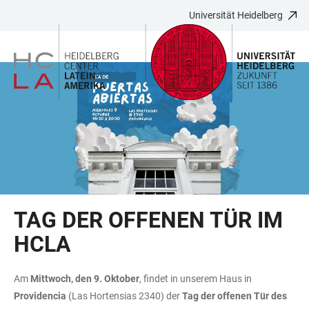
Universität Heidelberg
ZUM
HAUPTNAVIGATION
WEBSEITENSUCHE
LINKS
HAUPTINHALT
ÖFFNEN
ÖFFNEN
ZUR
BARRIEREFREIHEIT
TAG DER OFFENEN TÜR IM
HCLA
Am
Mittwoch, den 9. Oktober
, findet in unserem Haus in
Providencia
(Las Hortensias 2340) der
Tag der offenen Tür des