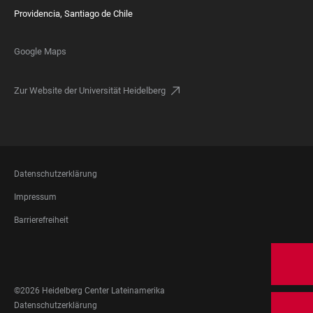
Providencia, Santiago de Chile
Google Maps
Zur Website der Universität Heidelberg
FOOTER
Datenschutzerklärung
LEGAL
Impressum
Barrierefreiheit
FOOTER
SOCIAL
MEDIA
©2026 Heidelberg Center Lateinamerika
FOOTER
Datenschutzerklärung