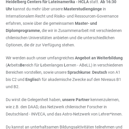
Heidelberg Centers für Lateinamerika - HCLA
statt.
Ab 16:30
Uhr
kannst du mehr über unsere
Masterstudiengänge
in
Internationalem Recht und Risiko- und Ressourcen-Governance
erfahren, sowie über die gemeinsamen
Master- und
Diplomprogramme,
die wir in Zusammenarbeit mit verschiedenen
chilenischen Universitäten anbieten und die unterschiedlichen
Optionen, die dir zur Verfügung stehen.
Wir werden auch unser umfangreiches
Angebot an Weiterbildung
(
A
rbeits
Be
reich für
L
ebenlanges
L
ernen - ABeLL) in verschiedenen
Bereichen vorstellen, sowie unsere
Sprachkurse
:
Deutsch
von A1
bis C2 und
Englisc
h für akademische Zwecke auf den Niveaus B1
und B2.
Du wirst die Gelegenheit haben,
unsere Partner
kennenzulernen,
wie z.B. den DAAD, das Netzwerk chilenischer Forscher in
Deutschland - INVECA, und das Astro-Netzwerk von Lehrer*innen.
Du kannst an unterhaltsamen Bildungsaktivitäten teilnehmen und