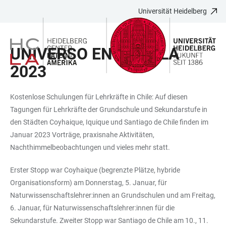
Universität Heidelberg
ZUM
HAUPTNAVIGATION
WEBSEITENSUCHE
LINKS
HAUPTINHALT
ÖFFNEN
ÖFFNEN
ZUR
UNIVERSO EN EL AULA
BARRIEREFREIHEIT
2023
Kostenlose Schulungen für Lehrkräfte in Chile: Auf diesen
Tagungen für Lehrkräfte der Grundschule und Sekundarstufe in
den Städten Coyhaique, Iquique und Santiago de Chile finden im
Januar 2023 Vorträge, praxisnahe Aktivitäten,
Nachthimmelbeobachtungen und vieles mehr statt.
Erster Stopp war Coyhaique (begrenzte Plätze, hybride
Organisationsform) am Donnerstag, 5. Januar, für
Naturwissenschaftslehrer:innen an Grundschulen und am Freitag,
6. Januar, für Naturwissenschaftslehrer:innen für die
Sekundarstufe. Zweiter Stopp war Santiago de Chile am 10., 11.