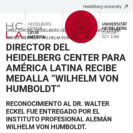
Heidelberg University
JUMP
OPEN
OPEN
ACCESSIBILITY
TO
MAIN
SEARCH
LINKS
MAIN
NAVIGATION
FORM
DIRECTOR DEL HEIDELBERG CENTER PARA AMÉRICA LATINA
CONTENT
RECIBE MEDALLA “WILHELM VON HUMBOLDT”
DIRECTOR DEL
HEIDELBERG CENTER PARA
AMÉRICA LATINA RECIBE
MEDALLA “WILHELM VON
HUMBOLDT”
RECONOCIMIENTO AL DR. WALTER
ECKEL FUE ENTREGADO POR EL
INSTITUTO PROFESIONAL ALEMÁN
WILHELM VON HUMBOLDT.