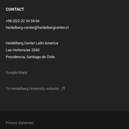
CONTACT
+56-(0)2-22 34 34 66
heidelberg-center@heidelbergcenter.cl
Heidelberg Center Latin America
Las Hortensias 2340
Providencia, Santiago de Chile
Google Maps
To Heidelberg University website
FOOTER
Privacy statement