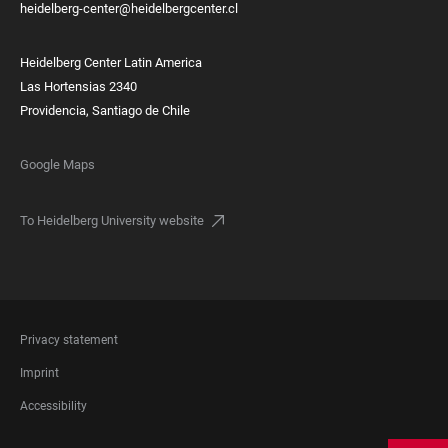
heidelberg-center@heidelbergcenter.cl
Heidelberg Center Latin America
Las Hortensias 2340
Providencia, Santiago de Chile
Google Maps
To Heidelberg University website
FOOTER
Privacy statement
LEGAL
Imprint
Accessibility