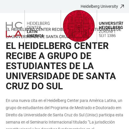
Heidelberg University
JUMP
OPEN
OPEN
ACCESSIBILITY
TO
MAIN
SEARCH
LINKS
MAIN
NAVIGATION
FORM
EL HEIDELBERG CENTER RECIBE A GRUPO DE ESTUDIANTES DE
CONTENT
LA UNIVERSIDADE DE SANTA CRUZ DO SUL
EL HEIDELBERG CENTER
RECIBE A GRUPO DE
ESTUDIANTES DE LA
UNIVERSIDADE DE SANTA
CRUZ DO SUL
En una nueva cita en el Heidelberg Center para América Latina, un
grupo de estudiantes del Programa de Mestrado e Doutorado em
Direito da Universidade de Santa Cruz do Sul (Unisc) participa esta
semana en el Seminario Internacional titulado “La jurisdicción