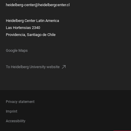
heidelberg-center@heidelbergcenter.cl
Heidelberg Center Latin America
Las Hortensias 2340
Providencia, Santiago de Chile
Google Maps
To Heidelberg University website
FOOTER
Privacy statement
LEGAL
Imprint
Accessibility