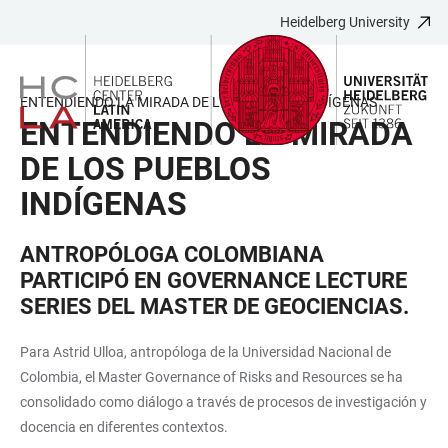
Heidelberg University
JUMP
OPEN
OPEN
ACCESSIBILITY
TO
MAIN
SEARCH
LINKS
MAIN
NAVIGATION
FORM
ENTENDIENDO LA MIRADA DE LOS PUEBLOS INDÍGENAS
CONTENT
ENTENDIENDO LA MIRADA
DE LOS PUEBLOS
INDÍGENAS
ANTROPÓLOGA COLOMBIANA
PARTICIPÓ EN GOVERNANCE LECTURE
SERIES DEL MASTER DE GEOCIENCIAS.
Para Astrid Ulloa, antropóloga de la Universidad Nacional de
Colombia, el Master Governance of Risks and Resources se ha
consolidado como diálogo a través de procesos de investigación y
docencia en diferentes contextos.