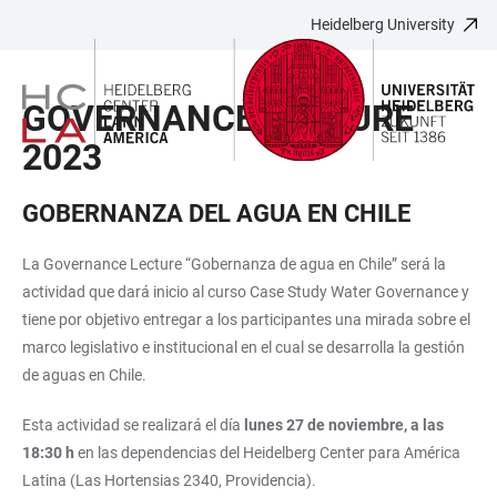
Heidelberg University
JUMP
OPEN
OPEN
ACCESSIBILITY
TO
MAIN
SEARCH
LINKS
MAIN
NAVIGATION
FORM
GOVERNANCE LECTURE
CONTENT
2023
GOBERNANZA DEL AGUA EN CHILE
La Governance Lecture “Gobernanza de agua en Chile” será la
actividad que dará inicio al curso Case Study Water Governance y
tiene por objetivo entregar a los participantes una mirada sobre el
marco legislativo e institucional en el cual se desarrolla la gestión
de aguas en Chile.
Esta actividad se realizará el día
lunes 27 de noviembre, a las
18:30 h
en las dependencias del Heidelberg Center para América
Latina (Las Hortensias 2340, Providencia).