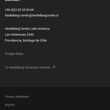
+56-(0)2-22 34 34 66
heidelberg-center@heidelbergcenter.cl
Heidelberg Center Latin America
Las Hortensias 2340
Providencia, Santiago de Chile
Google Maps
To Heidelberg University website
FOOTER
Privacy statement
LEGAL
Imprint