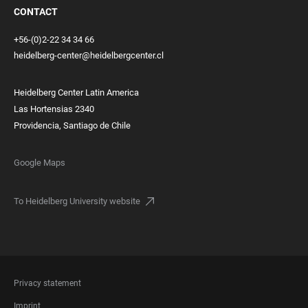
CONTACT
+56-(0)2-22 34 34 66
heidelberg-center@heidelbergcenter.cl
Heidelberg Center Latin America
Las Hortensias 2340
Providencia, Santiago de Chile
Google Maps
To Heidelberg University website
FOOTER
Privacy statement
LEGAL
Imprint