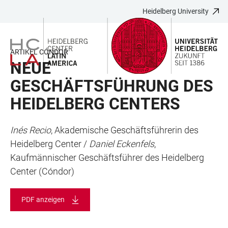
Heidelberg University
JUMP
OPEN
OPEN
ACCESSIBILITY
TO
MAIN
SEARCH
LINKS
MAIN
NAVIGATION
FORM
ARTIKEL CÓNDOR
CONTENT
NEUE
GESCHÄFTSFÜHRUNG DES
HEIDELBERG CENTERS
Inés Recio
, Akademische Geschäftsführerin des
Heidelberg Center /
Daniel Eckenfels
,
Kaufmännischer Geschäftsführer des Heidelberg
Center (Cóndor)
PDF anzeigen