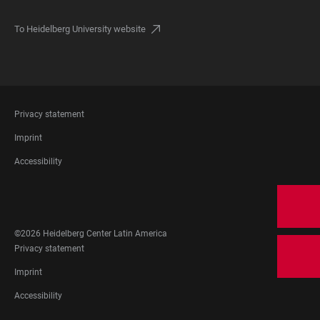
To Heidelberg University website
FOOTER
Privacy statement
LEGAL
Imprint
Accessibility
FOOTER
SOCIAL
MEDIA
©2026 Heidelberg Center Latin America
FOOTER
Privacy statement
LEGAL
Imprint
Accessibility