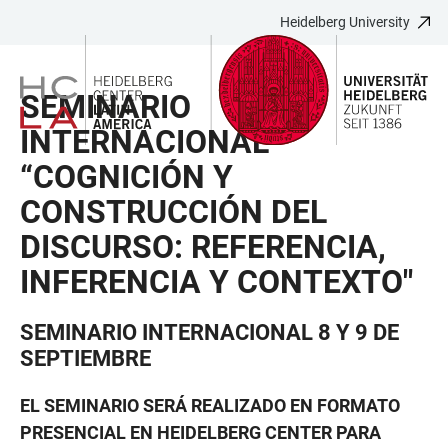
Heidelberg University
JUMP
OPEN
OPEN
ACCESSIBILITY
TO
MAIN
SEARCH
LINKS
MAIN
NAVIGATION
FORM
SEMINARIO
CONTENT
INTERNACIONAL
“COGNICIÓN Y
CONSTRUCCIÓN DEL
DISCURSO: REFERENCIA,
INFERENCIA Y CONTEXTO"
SEMINARIO INTERNACIONAL 8 Y 9 DE
SEPTIEMBRE
EL SEMINARIO SERÁ REALIZADO EN FORMATO
PRESENCIAL EN HEIDELBERG CENTER PARA