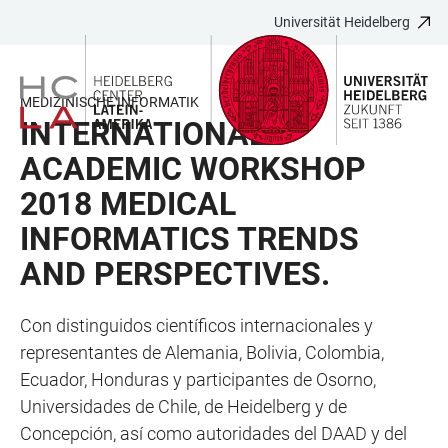
Universität Heidelberg
ZUM
HAUPTNAVIGATION
WEBSEITENSUCHE
LINKS
HAUPTINHALT
ÖFFNEN
ÖFFNEN
ZUR
BARRIEREFREIHEIT
MEDIZINISCHE INFORMATIK
INTERNATIONAL
ACADEMIC WORKSHOP
2018 MEDICAL
INFORMATICS TRENDS
AND PERSPECTIVES.
Con distinguidos científicos internacionales y
representantes de Alemania, Bolivia, Colombia,
Ecuador, Honduras y participantes de Osorno,
Universidades de Chile, de Heidelberg y de
Concepción, así como autoridades del DAAD y del