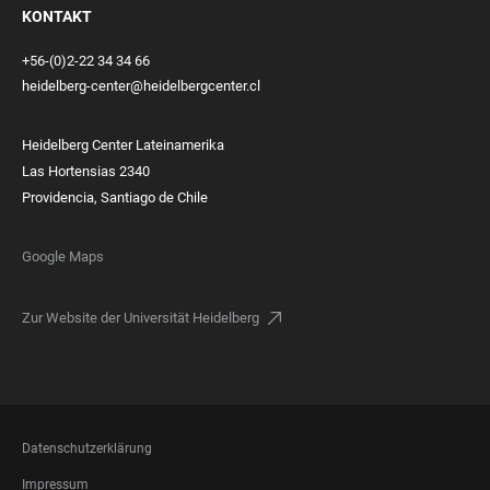
KONTAKT
+56-(0)2-22 34 34 66
heidelberg-center@heidelbergcenter.cl
Heidelberg Center Lateinamerika
Las Hortensias 2340
Providencia, Santiago de Chile
Google Maps
Zur Website der Universität Heidelberg
FOOTER
Datenschutzerklärung
LEGAL
Impressum