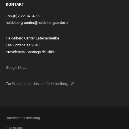
KONTAKT
+56-(0)2-22 34 34 66
heidelberg-center@heidelbergcenter.cl
Heidelberg Center Lateinamerika
Las Hortensias 2340
Providencia, Santiago de Chile
Google Maps
Zur Website der Universität Heidelberg
FOOTER
Datenschutzerklärung
LEGAL
Impressum