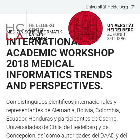
Universität Heidelberg
ZUM
HAUPTNAVIGATION
WEBSEITENSUCHE
LINKS
HAUPTINHALT
ÖFFNEN
ÖFFNEN
ZUR
BARRIEREFREIHEIT
MEDIZINISCHE INFORMATIK
INTERNATIONAL
ACADEMIC WORKSHOP
2018 MEDICAL
INFORMATICS TRENDS
AND PERSPECTIVES.
Con distinguidos científicos internacionales y
representantes de Alemania, Bolivia, Colombia,
Ecuador, Honduras y participantes de Osorno,
Universidades de Chile, de Heidelberg y de
Concepción, así como autoridades del DAAD y del