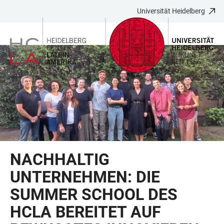
Universität Heidelberg
ZUM
HAUPTNAVIGATION
WEBSEITENSUCHE
LINKS
HAUPTINHALT
ÖFFNEN
ÖFFNEN
ZUR
BARRIEREFREIHEIT
NACHHALTIG
UNTERNEHMEN: DIE
SUMMER SCHOOL DES
HCLA BEREITET AUF