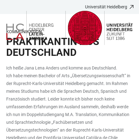
Universität Heidelberg
ZUM
HAUPTNAVIGATION
WEBSEITENSUCHE
LINKS
HAUPTINHALT
ÖFFNEN
ÖFFNEN
ZUR
BARRIEREFREIHEIT
KOMMUNIKATION
PRAKTIKANTIN AUS
DEUTSCHLAND
Ich heiße Jana Lena Anders und komme aus Deutschland.
Ich habe meinen Bachelor of Arts „Übersetzungswissenschaft“ in
der Ruprecht-Karls-Universität Heidelberg gemacht. Im Rahmen
meines Studiums habe ich die Sprachen Deutsch, Spanisch und
Französisch studiert. Leider konnte ich bisher noch keine
umfassenden Erfahrungen im Ausland sammeln, deshalb werde
ich nun im Doppelstudiengang M.A. Translation, Kommunikation
und Sprachtechnologie „Fachübersetzen und
Übersetzungstechnologien“ an der Ruprecht-Karls-Universität
Heidelberg und der Pontificia Universidad Católica de Chile