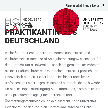
Universität Heidelberg
ZUM
HAUPTNAVIGATION
WEBSEITENSUCHE
LINKS
HAUPTINHALT
ÖFFNEN
ÖFFNEN
ZUR
BARRIEREFREIHEIT
KOMMUNIKATION
PRAKTIKANTIN AUS
DEUTSCHLAND
Ich heiße Jana Lena Anders und komme aus Deutschland.
Ich habe meinen Bachelor of Arts „Übersetzungswissenschaft“ in
der Ruprecht-Karls-Universität Heidelberg gemacht. Im Rahmen
meines Studiums habe ich die Sprachen Deutsch, Spanisch und
Französisch studiert. Leider konnte ich bisher noch keine
umfassenden Erfahrungen im Ausland sammeln, deshalb werde
ich nun im Doppelstudiengang M.A. Translation, Kommunikation
und Sprachtechnologie „Fachübersetzen und
Übersetzungstechnologien“ an der Ruprecht-Karls-Universität
Heidelberg und der Pontificia Universidad Católica de Chile