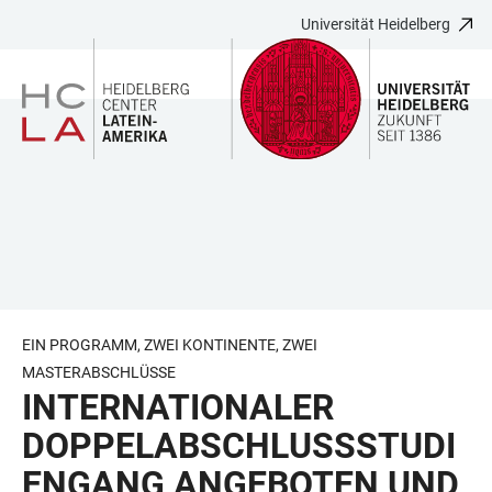
Universität Heidelberg
ZUM
HAUPTNAVIGATION
WEBSEITENSUCHE
LINKS
HAUPTINHALT
ÖFFNEN
ÖFFNEN
ZUR
BARRIEREFREIHEIT
EIN PROGRAMM, ZWEI KONTINENTE, ZWEI
MASTERABSCHLÜSSE
INTERNATIONALER
DOPPELABSCHLUSSSTUDI
ENGANG ANGEBOTEN UND