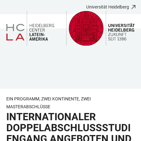
Universität Heidelberg
ZUM
HAUPTNAVIGATION
WEBSEITENSUCHE
LINKS
HAUPTINHALT
ÖFFNEN
ÖFFNEN
ZUR
BARRIEREFREIHEIT
EIN PROGRAMM, ZWEI KONTINENTE, ZWEI
MASTERABSCHLÜSSE
INTERNATIONALER
DOPPELABSCHLUSSSTUDI
ENGANG ANGEBOTEN UND