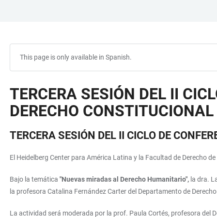
JUMP
OPEN
OPEN
ACCESSIBILITY
TO
MAIN
SEARCH
LINKS
MAIN
NAVIGATION
FORM
CONTENT
This page is only available in Spanish.
TERCERA SESIÓN DEL II CI
DERECHO CONSTITUCIONAL
TERCERA SESIÓN DEL II CICLO DE CONF
El Heidelberg Center para América Latina y la Facultad de Derecho de la
Bajo la temática
"Nuevas miradas al Derecho Humanitario",
la dra. L
la profesora Catalina Fernández Carter del Departamento de Derecho 
La actividad será moderada por la prof. Paula Cortés, profesora del D