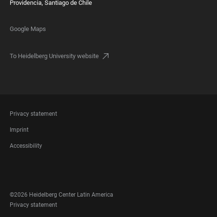
Providencia, Santiago de Chile
Google Maps
To Heidelberg University website
FOOTER
Privacy statement
LEGAL
Imprint
Accessibility
FOOTER
SOCIAL
MEDIA
©2026 Heidelberg Center Latin America
FOOTER
Privacy statement